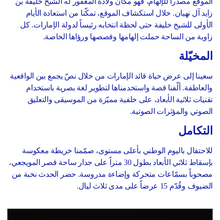
الموقع مصدراً للإلهام، فهو مكان ولادة المغفور له الشيخ خليفة بن
زايد آل نهيان. خلال استكشاف الموقع، تمكّنا من استعادة الأيام
الأولى للشيخ خليفة حتى لحظة انتخابه رئيساً لدولة الإمارات. كل
زاوية من الساحة حملت إلهامها وقصصها ورؤاها الخاصة.
المخيّلة
سعينا إلى عرض حياة قائد الإمارات من خلال نصّ يجمع بين الواقعية
والعاطفة. ألّفنا قصة واستخدمناها لتطوير لغة بصرية باستخدام
تقنيات ثلاثية الأبعاد، على خلفية مميّزة من الموسيقى والتعليق
الصوتي والمؤثرات الصوتية.
التكامل
للاحتفال باليوم الوطني بأعلى مستوى، صمّمنا خريطة معكوسة
بإسقاط ثلاثي الأبعاد بطول 30 متراً على جدار ساحة قصر المويجعي،
مصحوباً بسمّاعات متحركة وإضاءة مدروسة. حضر الحدث نخبة من
الضيوف وقُدّم 15 عرضاً على مدى ثلاث ليال.