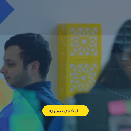
استكشف نموذج IQ