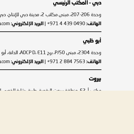
دبي – المكتب الرئيسي
وحدة 206-207، مبنى مكاتب 2، مدينة دبي للإنتاج، دبي، الإمارات العربية المتحدة
الهاتف:
0490 439 4 971+
|
البريد الإلكتروني:
a.com
أبو ظبي
وحدة 2304، مبنى P/50، برج ADCP D، E11، الدانة، أبو ظبي، الإمارات العربية المتحدة
الهاتف:
7563 884 2 971+
|
البريد الإلكتروني:
a.com
بيروت
مكتب أ، F2، منطقة بيروت الرقمية، طريق بشارة الخوري السريع، بيروت، لبنان
البريد الإلكتروني:
info@quillmena.com
الرياض
مكاتب بوتيك، الطابق الأرضي، شارع تركي بن عبدالله آل سع