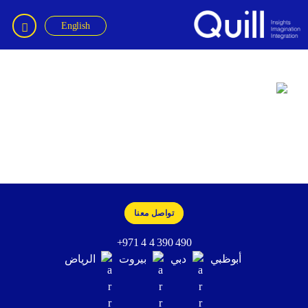
English
Quil
Sameer Babu
تواصل معنا
+971 4 4 390 490
أبوظبي
دبي
بيروت
الرياض