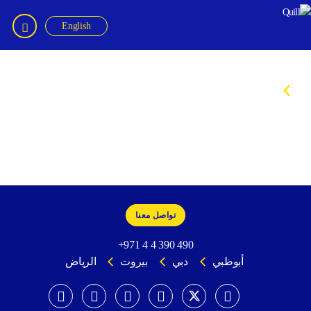
English
Quil
Kayssar Yaacoub
تواصل معنا
+971 4 4 390 490
أبوظبي
دبي
بيروت
الرياض