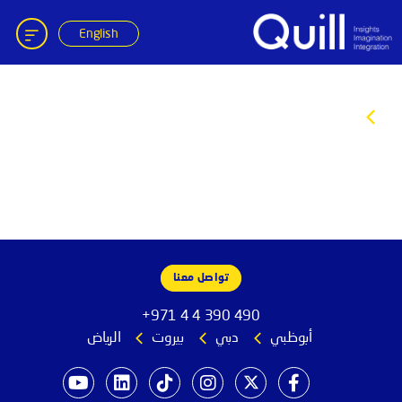
English
Quil
Joyce Chammas
تواصل معنا
+971 4 4 390 490
أبوظبي
دبي
بيروت
الرياض