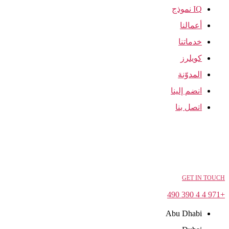
IQ نموذج
أعمالنا
خدماتنا
كويلرز
المدوّنة
انضم إلينا
اتصل بنا
GET IN TOUCH
+971 4 4 390 490
Abu Dhabi