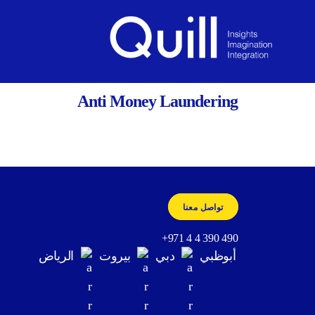
BACK
Quill
Anti Money Laundering
تواصل معنا
+971 4 4 390 490
أبوظبي
دبي
بيروت
الرياض